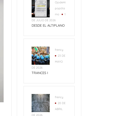
OjodeHi
popóta
mo
1
DE JULIO DE 2026
DESDE EL ALTIPLANO
frency
23 DE
MAYO
DE 2026
TRANCES I
frency
20 DE
ABRIL
DE 2026