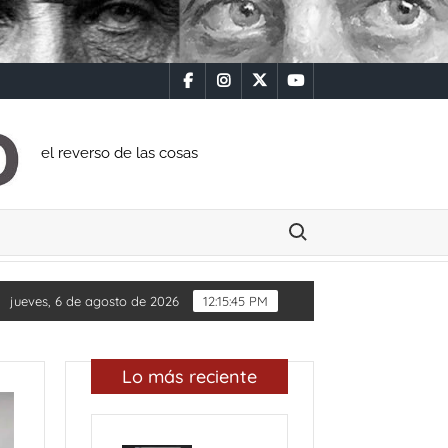
facebook
instagram
x
youtube
el reverso de las cosas
Buscar:
BRAS
Diputada Daylín García adquiere inmueble con cas
jueves, 6 de agosto de 2026
12:15:46 PM
Lo más reciente