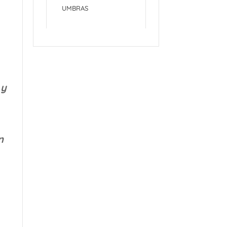
UMBRAS
 y
n