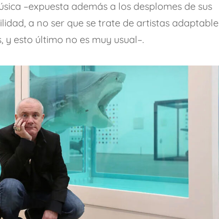
 música –expuesta además a los desplomes de sus
lidad, a no ser que se trate de artistas adaptable
, y esto último no es muy usual–.