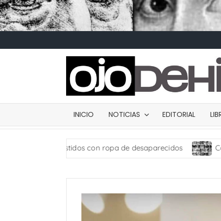
INICIO
NOTICIAS
EDITORIAL
LI
stidos con ropa de desaparecidos
Carta de presentac