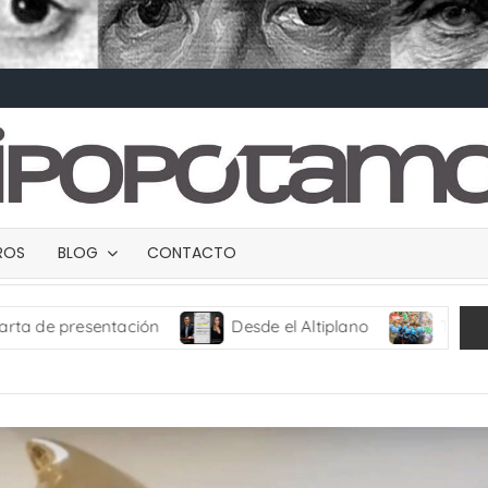
BROS
BLOG
CONTACTO
ión
Desde el Altiplano
TRANCES I
UM