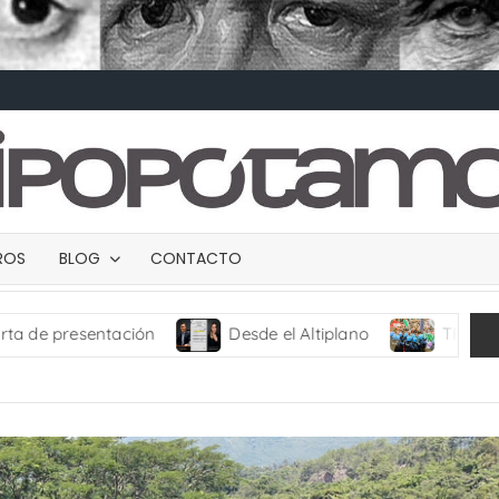
BROS
BLOG
CONTACTO
Desde el Altiplano
TRANCES I
UMBRA