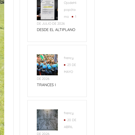
OjodeHi
popóta
mo
1
DE JULIO DE 2026
DESDE EL ALTIPLANO
frency
23 DE
MAYO
DE 2026
TRANCES I
frency
20 DE
ABRIL
DE 2026