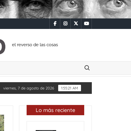
facebook
instagram
x
youtube
el reverso de las cosas
Buscar:
S
Diputada Daylín García adquiere inmueble con casi u
viernes, 7 de agosto de 2026
1:55:23 AM
Lo más reciente