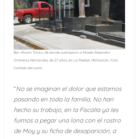
Bar «Room Tonic», de donde sustrajeron a Moisés Alejandro
Ontiveros Hernández, de 27 años, en La Piedad, Michoacán. Foto:
Cortesía del autor.
“
No se imaginan el dolor que estamos
pasando en toda la familia. No han
hecho su trabajo, en la Fiscalía ya les
fuimos a pegar una lona con el rostro
de Moy y su ficha de desaparición, a