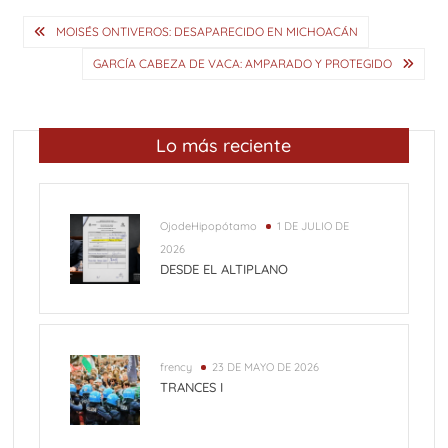
Navegación
MOISÉS ONTIVEROS: DESAPARECIDO EN MICHOACÁN
de
GARCÍA CABEZA DE VACA: AMPARADO Y PROTEGIDO
entradas
Lo más reciente
OjodeHipopótamo
1 DE JULIO DE
2026
DESDE EL ALTIPLANO
frency
23 DE MAYO DE 2026
TRANCES I