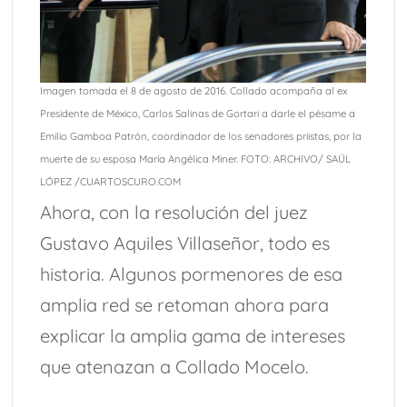
Imagen tomada el 8 de agosto de 2016. Collado acompaña al ex
Presidente de México, Carlos Salinas de Gortari a darle el pésame a
Emilio Gamboa Patrón, coordinador de los senadores priistas, por la
muerte de su esposa María Angélica Miner. FOTO: ARCHIVO/ SAÚL
LÓPEZ /CUARTOSCURO.COM
Ahora, con la resolución del juez
Gustavo Aquiles Villaseñor, todo es
historia. Algunos pormenores de esa
amplia red se retoman ahora para
explicar la amplia gama de intereses
que atenazan a Collado Mocelo.