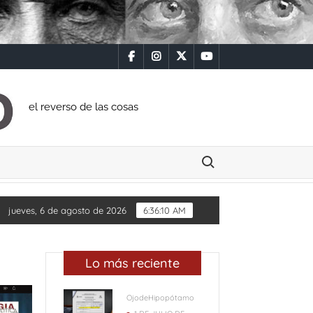
facebook
instagram
x
youtube
el reverso de las cosas
Buscar:
UMBRAS
Diputada Daylín García adquiere inmueb
jueves, 6 de agosto de 2026
6:36:10 AM
Lo más reciente
OjodeHipopótamo