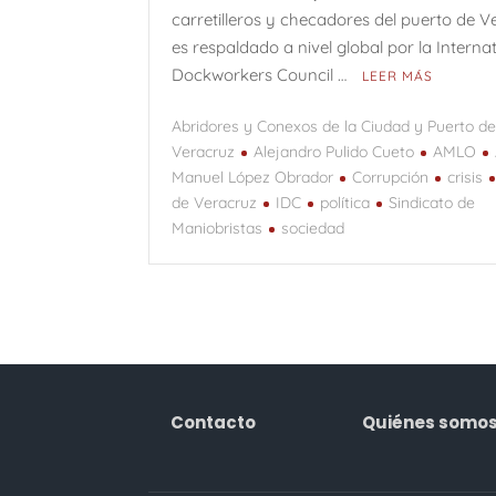
carretilleros y checadores del puerto de V
es respaldado a nivel global por la Interna
Dockworkers Council …
LEER MÁS
Abridores y Conexos de la Ciudad y Puerto d
Veracruz
Alejandro Pulido Cueto
AMLO
Manuel López Obrador
Corrupción
crisis
de Veracruz
IDC
política
Sindicato de
Maniobristas
sociedad
Contacto
Quiénes somo