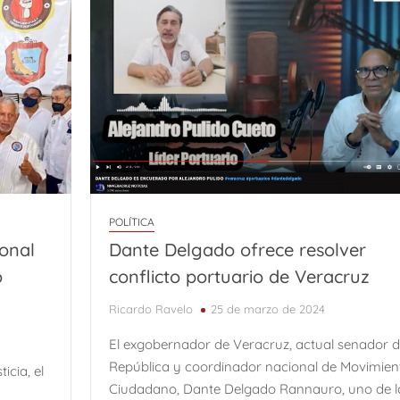
POLÍTICA
ional
Dante Delgado ofrece resolver
o
conflicto portuario de Veracruz
Ricardo Ravelo
25 de marzo de 2024
El exgobernador de Veracruz, actual senador d
República y coordinador nacional de Movimien
icia, el
Ciudadano, Dante Delgado Rannauro, uno de l