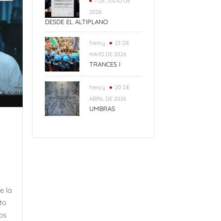
1 DE JULIO DE
2026
DESDE EL ALTIPLANO
frency
23 DE
MAYO DE 2026
TRANCES I
frency
20 DE
ABRIL DE 2026
UMBRAS
e la
to
os