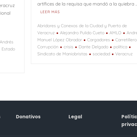
artífices de la requisa que mandó a la quiebra 
eracruz
LEER MÁS
tional
Abridores y Conexos de la Ciudad y Puerto de
Veracruz
Alejandro Pulido Cueto
AMLO
Andr
e
Manuel López Obrador
Cargadores
Carretillero
Andrés
Corrupción
crisis
Dante Delgado
política
Estado
Sindicato de Maniobristas
sociedad
Veracruz
s
Donativos
Legal
Políti
priva