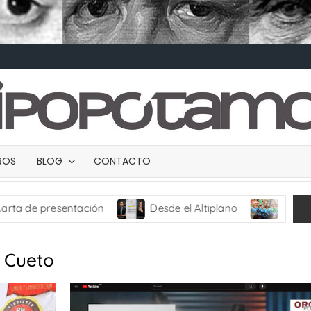
BROS
BLOG
CONTACTO
presentación
Desde el Altiplano
TRANCES I
o Cueto