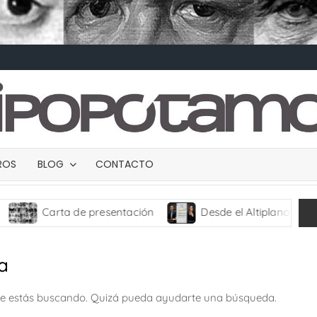
BROS
BLOG
CONTACTO
Carta de presentación
Desde el Altiplano
TR
a
ue estás buscando. Quizá pueda ayudarte una búsqueda.