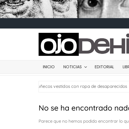
INICIO
NOTICIAS
EDITORIAL
LI
icia: usan muñecos vestidos con ropa de desaparecidos
No se ha encontrado nad
Parece que no hemos podido encontrar lo q