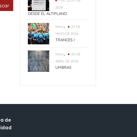
1 DE JULIO DE
r:
2026
DESDE EL ALTIPLANO
frency
23 DE
MAYO DE 2026
TRANCES I
frency
20 DE
ABRIL DE 2026
UMBRAS
ca de
cidad