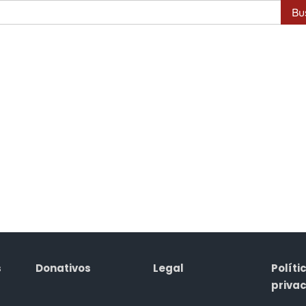
Busca
s
Donativos
Legal
Políti
priva