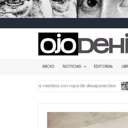
INICIO
NOTICIAS
EDITORIAL
LI
s vestidos con ropa de desaparecidos
Carta de prese