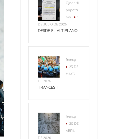
OjodeHi
popóta
mo
1
DE JULIO DE 2026
DESDE EL ALTIPLANO
frency
23 DE
MAYO
DE 2026
TRANCES I
frency
20 DE
ABRIL
DE 2026