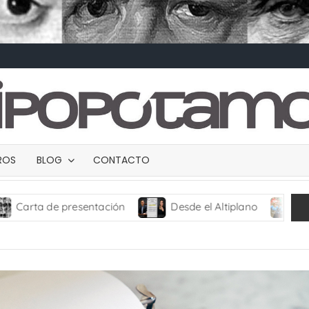
BROS
BLOG
CONTACTO
ntación
Desde el Altiplano
TRANCES I