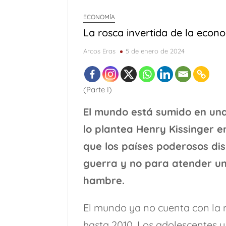
ECONOMÍA
La rosca invertida de la econ
Arcos Eras
5 de enero de 2024
(Parte I)
El mundo está sumido en una
lo plantea Henry Kissinger e
que los países poderosos di
guerra y no para atender u
hambre.
El mundo ya no cuenta con la
hasta 2010. Los adolescentes y