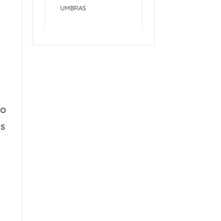
UMBRAS
mo
es