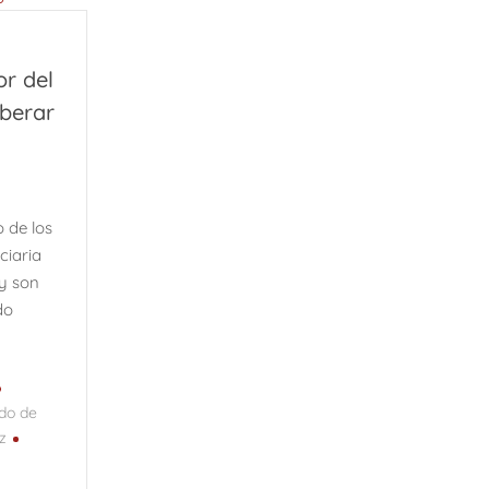
or del
iberar
o de los
ciaria
y son
do
ado de
z