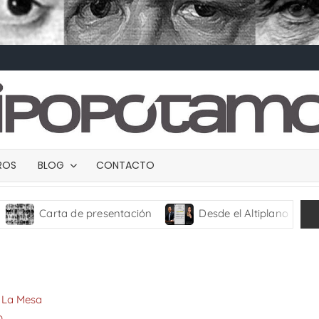
BROS
BLOG
CONTACTO
Carta de presentación
Desde el Altiplano
TRA