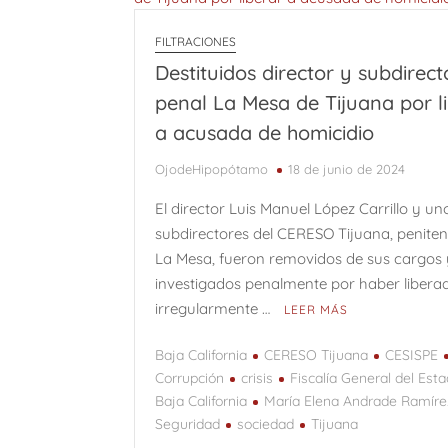
FILTRACIONES
Destituidos director y subdirect
penal La Mesa de Tijuana por l
a acusada de homicidio
OjodeHipopótamo
18 de junio de 2024
El director Luis Manuel López Carrillo y un
subdirectores del CERESO Tijuana, peniten
La Mesa, fueron removidos de sus cargos 
investigados penalmente por haber libera
irregularmente …
LEER MÁS
Baja California
CERESO Tijuana
CESISPE
Corrupción
crisis
Fiscalía General del Est
Baja California
María Elena Andrade Ramíre
Seguridad
sociedad
Tijuana