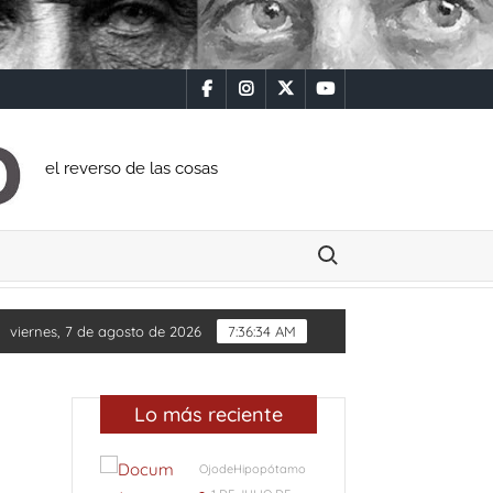
facebook
instagram
x
youtube
el reverso de las cosas
Buscar:
viernes, 7 de agosto de 2026
7:36:35 AM
Lo más reciente
OjodeHipopótamo