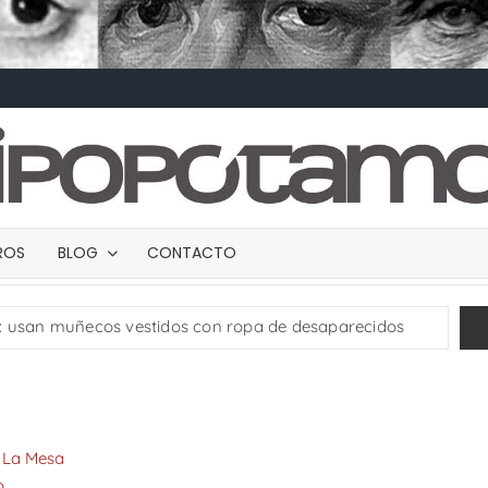
BROS
BLOG
CONTACTO
: usan muñecos vestidos con ropa de desaparecidos
 el Altiplano
TRANCES I
UMBRAS
eble con casi un millón de pesos en efectivo
SWALTY 2.0
Vedados (parte 4 final)
Henoc Permut y el contexto cubano