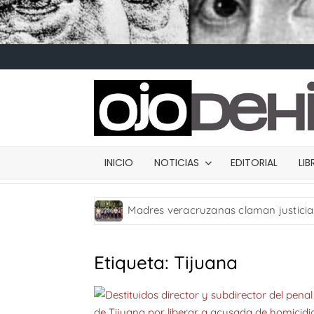
INICIO
NOTICIAS
EDITORIAL
LI
Madres veracruzanas claman justicia
Carta de presentación
Desde
Diputada Daylín García adquiere inmu
Etiqueta:
Tijuana
SWALTY 4.0
SWALTY 3.0
Comentarios sobre el arte de Elías 