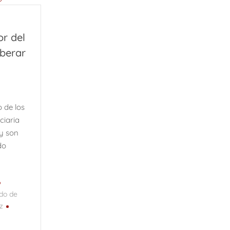
icardo Vinós
ANO ARMADA
SWALTY 1.0
or del
ario de las trasmutaciones
Q
iberar
zález-Torres y el arte cubano conceptual
Parte 1)
Osiel, el capo libre
os indígenas; Chiapas riqueza cultural.
o de los
ciaria
y son
do
ado de
z