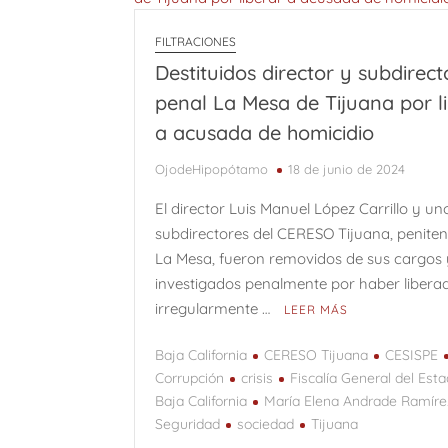
Vedados (Parte 3)
Adiós a R
FILTRACIONES
WILFREDO PRIETO Y EL ROBO A M
Destituidos director y subdirect
Kevin Beovides Casas y el código bin
penal La Mesa de Tijuana por l
Una “carga al machete” por Félix Gon
a acusada de homicidio
Vedados (Parte 2)
Vedados (
OjodeHipopótamo
18 de junio de 2024
9 de Agosto: Día Internacional de los puebl
El director Luis Manuel López Carrillo y un
subdirectores del CERESO Tijuana, peniten
La Mesa, fueron removidos de sus cargos 
investigados penalmente por haber libera
irregularmente …
LEER MÁS
Baja California
CERESO Tijuana
CESISPE
Corrupción
crisis
Fiscalía General del Est
Baja California
María Elena Andrade Ramíre
Seguridad
sociedad
Tijuana